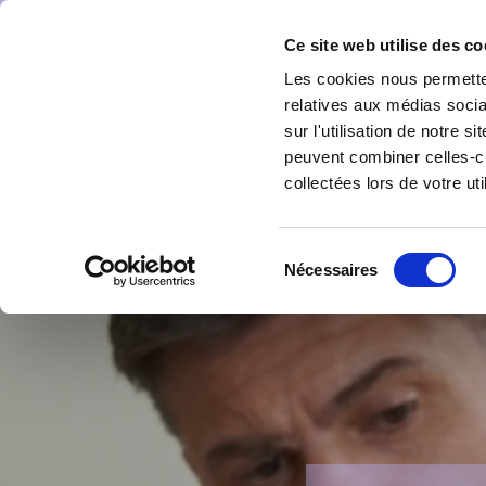
Parvenir
Ce site web utilise des co
Les cookies nous permetten
Améliorons vos performance
relatives aux médias socia
Périgueux Bordeaux Lesparr
sur l'utilisation de notre 
peuvent combiner celles-ci
collectées lors de votre uti
ACCUEIL
COMMERCE/VENTE/
COMPTABILITÉ ET GESTION
INFORMATIQU
Sélection
Nécessaires
du
consentement