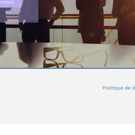
éctrique
Politique
de d