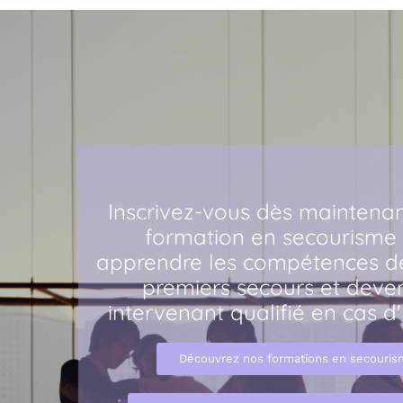
Inscrivez-vous dès maintenan
formation en secourisme
apprendre les compétences d
premiers secours et deven
intervenant qualifié en cas d
Découvrez nos formations en secouri