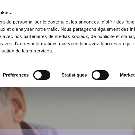
okies.
t de personnaliser le contenu et les annonces, d'offrir des fonct
s !
ux et d'analyser notre trafic. Nous partageons également des in
e
site avec nos partenaires de médias sociaux, de publicité et d'anal
 avec d'autres informations que vous leur avez fournies ou qu'il
lisation de leurs services.
MARKETING
FORMATIONS EN RESSOURCES HUMAIN
E/BUREAUTIQUE
SECOURISME/HABILITATION ÉLECT
Préférences
Statistiques
Market
ANGLAIS
PAO / CAO
CONTACT