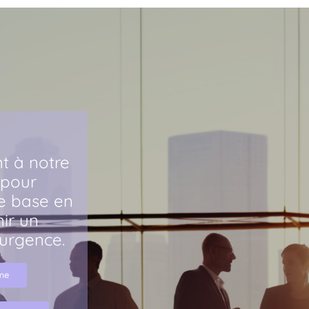
t à notre
 pour
e base en
ir un
'urgence.
sme