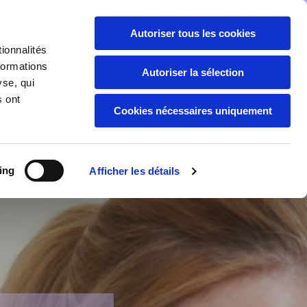
Autoriser tous les cookies
Appelez-nous :
06 78 38 04 95
ionnalités
formations
Autoriser la sélection
Notre catalogue
yse, qui
s ont
Cookies nécessaires uniquement
ES
COMPÉTENCES TRANSVERSALES
RIQUE
QUALITÉ, SÉCURITÉ ET SANTÉ AU TRAVAIL
ing
Afficher les détails