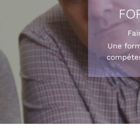
FO
Fai
Une form
compéten