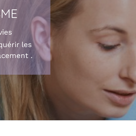
SME
vies
uérir les
acement .