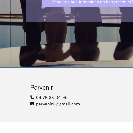
Découvrez nos formations en habilitation él
Parvenir
06 78 38 04 95

parvenir9@gmail.com
