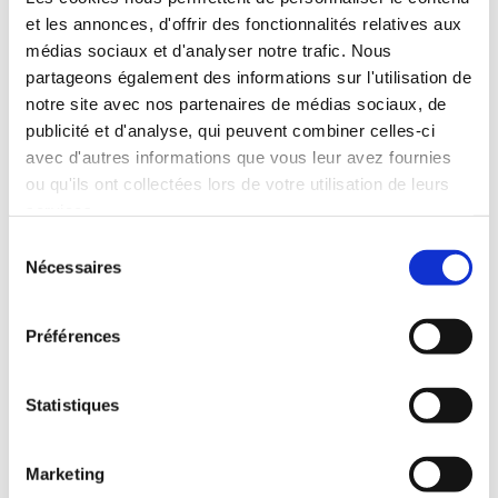
et les annonces, d'offrir des fonctionnalités relatives aux
parvenir9@gmail.com
médias sociaux et d'analyser notre trafic. Nous
partageons également des informations sur l'utilisation de
notre site avec nos partenaires de médias sociaux, de
Contactez-nous
publicité et d'analyse, qui peuvent combiner celles-ci
avec d'autres informations que vous leur avez fournies
ou qu'ils ont collectées lors de votre utilisation de leurs
Nom et Prénom
services.
Sélection
Nécessaires
du
Email*
consentement
Préférences
Message:
Statistiques
Marketing